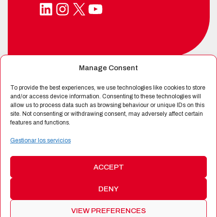
LinkedIn
Instagram
X
YouTube
Manage Consent
SPIN-OFF DE
To provide the best experiences, we use technologies like cookies to store
and/or access device information. Consenting to these technologies will
allow us to process data such as browsing behaviour or unique IDs on this
site. Not consenting or withdrawing consent, may adversely affect certain
CERTIFICADA POR
features and functions.
Gestionar los servicios
ACCEPT
DENY
©
2026 Alén Space
|
Protección de Datos
|
Política de
Cookies
|
Política de Calidad
|
Términos y Condiciones de
VIEW PREFERENCES