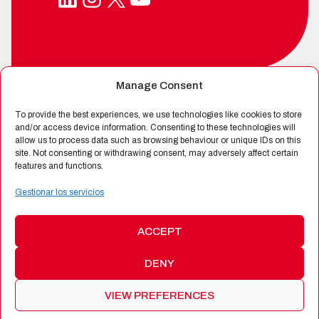
Manage Consent
SPIN-OFF DE
To provide the best experiences, we use technologies like cookies to store
and/or access device information. Consenting to these technologies will
allow us to process data such as browsing behaviour or unique IDs on this
site. Not consenting or withdrawing consent, may adversely affect certain
CERTIFICADA POR
features and functions.
Gestionar los servicios
ACCEPT
DENY
©
2026 Alén Space
|
Protección de Datos
|
Política de
Cookies
|
Política de Calidad
|
Términos y Condiciones de
VIEW PREFERENCES
Productos y Servicios
|
Web:
Bannister Global