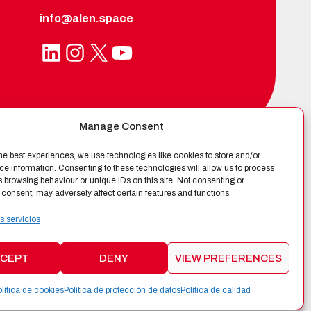
info@alen.space
LinkedIn
Instagram
X
YouTube
Manage Consent
he best experiences, we use technologies like cookies to store and/or
FICADA POR
e information. Consenting to these technologies will allow us to process
 browsing behaviour or unique IDs on this site. Not consenting or
consent, may adversely affect certain features and functions.
s servicios
CEPT
DENY
VIEW PREFERENCES
lítica de cookies
Política de protección de datos
Política de calidad