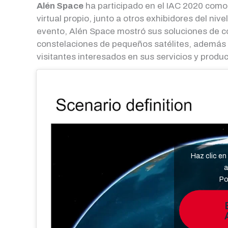
Alén Space
ha participado en el IAC 2020 como
virtual propio, junto a otros exhibidores del ni
evento, Alén Space mostró sus soluciones de co
constelaciones de pequeños satélites, además d
visitantes interesados en sus servicios y produc
Haz clic e
a
Po