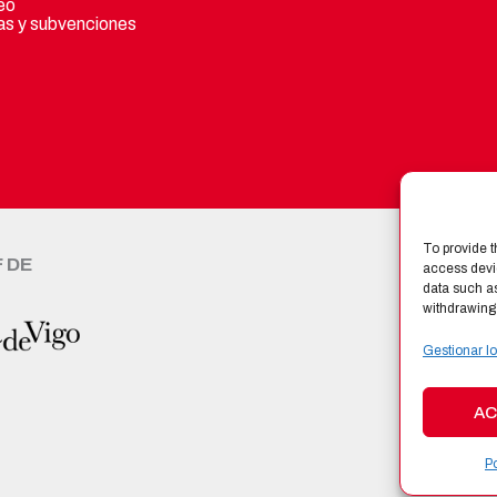
eo
s y subvenciones
To provide t
F DE
CERTI
access devic
data such as
withdrawing 
Gestionar lo
AC
Po