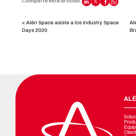
Comparte este artículo:
< Alén Space asiste a los Industry Space
Al
Days 2020
Br
ALÉ
Soluc
Prod
Equip
Clien