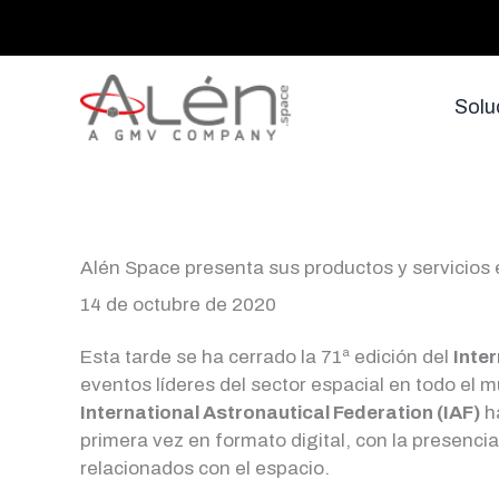
Ir
al
contenido
Solu
Alén Space presenta sus productos y servicios 
14 de octubre de 2020
Esta tarde se ha cerrado la 71ª edición del
Inte
eventos líderes del sector espacial en todo el 
International Astronautical Federation (IAF)
ha
primera vez en formato digital, con la presenci
relacionados con el espacio.