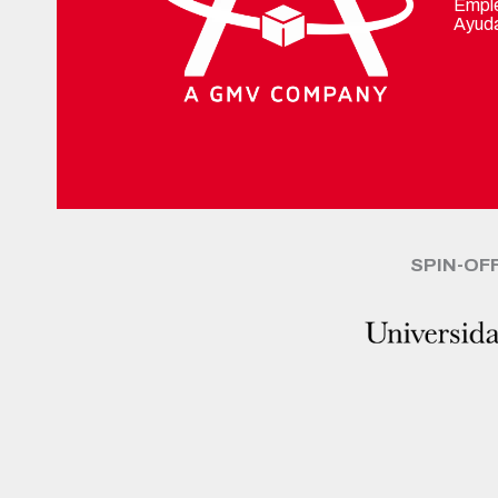
Empl
Ayuda
SPIN-OF