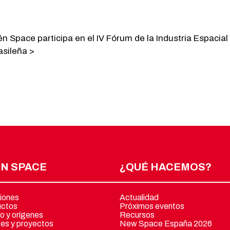
én Space participa en el IV Fórum de la Industria Espacial
asileña >
N SPACE
¿QUÉ HACEMOS?
iones
Actualidad
uctos
Próximos eventos
o y orígenes
Recursos
tes y proyectos
New Space España 2026