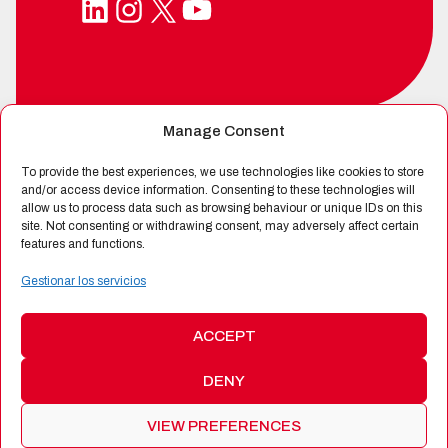
LinkedIn
Instagram
X
YouTube
Manage Consent
SPIN-OFF DE
To provide the best experiences, we use technologies like cookies to store
and/or access device information. Consenting to these technologies will
allow us to process data such as browsing behaviour or unique IDs on this
site. Not consenting or withdrawing consent, may adversely affect certain
CERTIFICADA POR
features and functions.
Gestionar los servicios
ACCEPT
DENY
©
2026 Alén Space
|
Protección de Datos
|
Política de
Cookies
|
Política de Calidad
|
Términos y Condiciones de
VIEW PREFERENCES
Productos y Servicios
|
Web:
Bannister Global