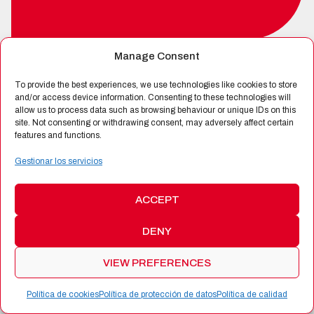
Manage Consent
SPIN-OFF DE
To provide the best experiences, we use technologies like cookies to store
and/or access device information. Consenting to these technologies will
allow us to process data such as browsing behaviour or unique IDs on this
site. Not consenting or withdrawing consent, may adversely affect certain
CERTIFICADA POR
features and functions.
Gestionar los servicios
ACCEPT
DENY
©
2026 Alén Space
|
Protección de Datos
|
Política de
Cookies
|
Política de Calidad
|
Términos y Condiciones de
VIEW PREFERENCES
Productos y Servicios
|
Web:
Bannister Global
Política de cookies
Política de protección de datos
Política de calidad