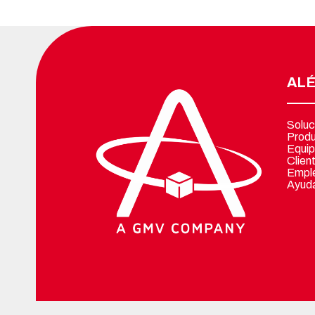
ALÉ
Soluc
Prod
Equip
Clien
Empl
Ayuda