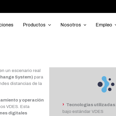
ciones
Productos
Nosotros
Empleo
en un escenario real
xchange System)
para
des distancias de la
nzamiento y operación
›
Tecnologías utilizadas
ios VDES. Esta
bajo estándar VDES
es digitales