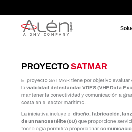
Ir
al
contenido
Solu
PROYECTO
SATMAR
El proyecto SATMAR tiene por objetivo evaluar 
la
viabilidad del estándar VDES (VHF Data E
mantener la conectividad y comunicación a gran
costa en el sector marítimo.
La iniciativa incluye el
diseño, fabricación, la
de un nanosatélite (6U)
que proporcione servic
tecnología permitirá proporcionar
comunicacion