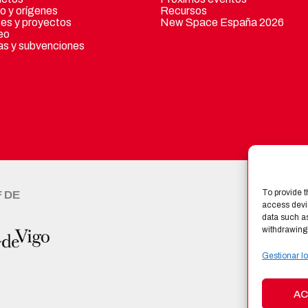
o y orígenes
Recursos
tes y proyectos
New Space España 2026
eo
s y subvenciones
To provide t
F DE
CERTI
access devic
data such as
withdrawing 
Gestionar lo
AC