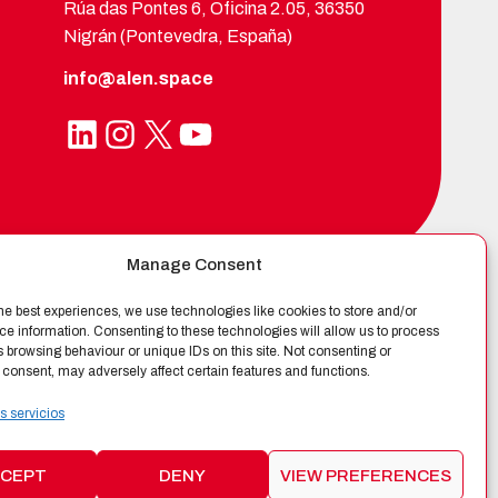
Rúa das Pontes 6, Oficina 2.05, 36350
Nigrán (Pontevedra, España)
info@alen.space
LinkedIn
Instagram
X
YouTube
Manage Consent
he best experiences, we use technologies like cookies to store and/or
FICADA POR
e information. Consenting to these technologies will allow us to process
 browsing behaviour or unique IDs on this site. Not consenting or
consent, may adversely affect certain features and functions.
s servicios
CEPT
DENY
VIEW PREFERENCES