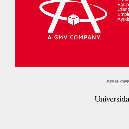
Equip
Clien
Empl
Ayuda
SPIN-OF