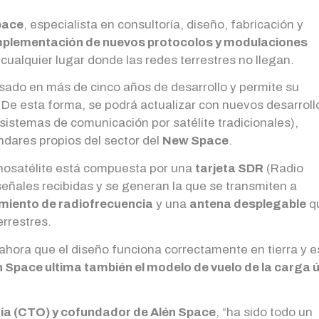
pace
, especialista en consultoría, diseño, fabricación y
mplementación de nuevos protocolos y modulaciones
cualquier lugar donde las redes terrestres no llegan.
sado en más de cinco años de desarrollo y permite su
. De esta forma, se podrá actualizar con nuevos desarroll
 sistemas de comunicación por satélite tradicionales),
dares propios del sector del
New Space
.
anosatélite está compuesta por una
tarjeta SDR
(Radio
señales recibidas y se generan la que se transmiten a
miento de radiofrecuencia
y una
antena desplegable
q
errestres.
 ahora que el diseño funciona correctamente en tierra y e
n Space ultima también el modelo de vuelo de la carga út
gía (CTO) y cofundador de Alén Space
, “ha sido todo un