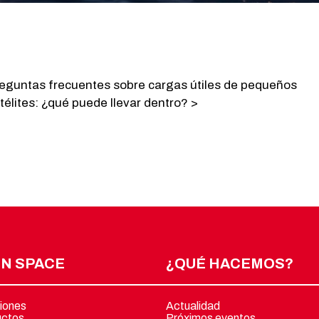
eguntas frecuentes sobre cargas útiles de pequeños
télites: ¿qué puede llevar dentro? >
N SPACE
¿QUÉ HACEMOS?
iones
Actualidad
uctos
Próximos eventos