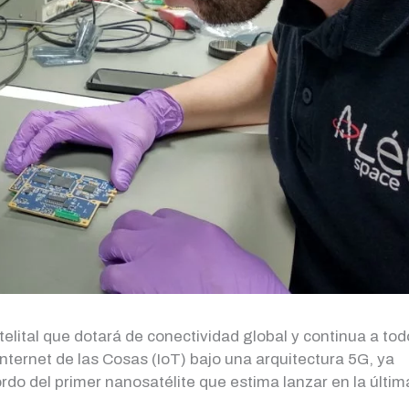
elital que dotará de conectividad global y continua a to
ternet de las Cosas (IoT) bajo una arquitectura 5G, ya
rdo del primer nanosatélite que estima lanzar en la últim