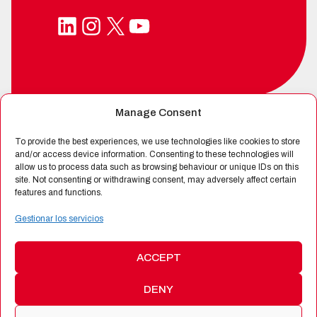
LinkedIn
Instagram
X
YouTube
Manage Consent
SPIN-OFF DE
To provide the best experiences, we use technologies like cookies to store
and/or access device information. Consenting to these technologies will
allow us to process data such as browsing behaviour or unique IDs on this
site. Not consenting or withdrawing consent, may adversely affect certain
CERTIFICADA POR
features and functions.
Gestionar los servicios
ACCEPT
DENY
©
2026 Alén Space
|
Protección de Datos
|
Política de