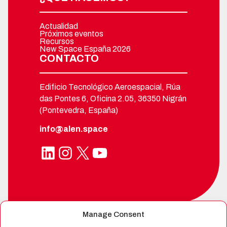
Actualidad
Próximos eventos
Recursos
New Space España 2026
CONTACTO
Edificio Tecnológico Aeroespacial, Rúa
das Pontes 6, Oficina 2.05, 36350 Nigrán
(Pontevedra, España)
info@alen.space
LinkedIn
Instagram
X
YouTube
Manage Consent
SPIN-OFF DE