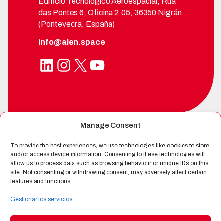
Edificio Tecnológico Aeroespacial, Rúa
das Pontes 6, Oficina 2.05, 36350 Nigrán
(Pontevedra, España)
info@alen.space
LinkedIn
Instagram
X
YouTube
Manage Consent
SPIN-OFF DE
To provide the best experiences, we use technologies like cookies to store
and/or access device information. Consenting to these technologies will
allow us to process data such as browsing behaviour or unique IDs on this
site. Not consenting or withdrawing consent, may adversely affect certain
CERTIFICADA POR
features and functions.
Gestionar los servicios